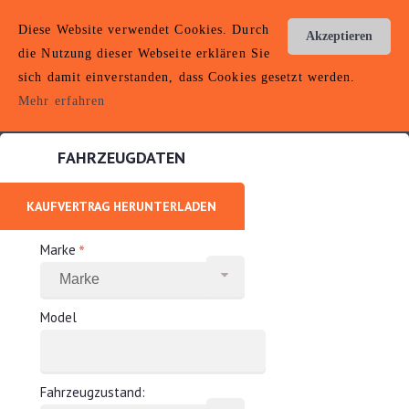
AUTOANKAUF
Diese Website verwendet Cookies. Durch
Akzeptieren
KAMP-LINTFORT
die Nutzung dieser Webseite erklären Sie
sich damit einverstanden, dass Cookies gesetzt werden.
Toggle
Hotline: 0152 22010036
navigation
Mehr erfahren
FAHRZEUGDATEN
KAUFVERTRAG HERUNTERLADEN
*
Marke
Model
Fahrzeugzustand: