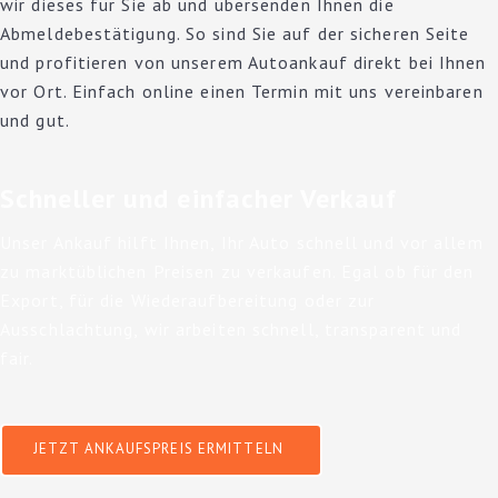
wir dieses für Sie ab und übersenden Ihnen die
Abmeldebestätigung. So sind Sie auf der sicheren Seite
und profitieren von unserem Autoankauf direkt bei Ihnen
vor Ort. Einfach online einen Termin mit uns vereinbaren
und gut.
Schneller und einfacher Verkauf
Unser Ankauf hilft Ihnen, Ihr Auto schnell und vor allem
zu marktüblichen Preisen zu verkaufen. Egal ob für den
Export, für die Wiederaufbereitung oder zur
Ausschlachtung, wir arbeiten schnell, transparent und
fair.
JETZT ANKAUFSPREIS ERMITTELN